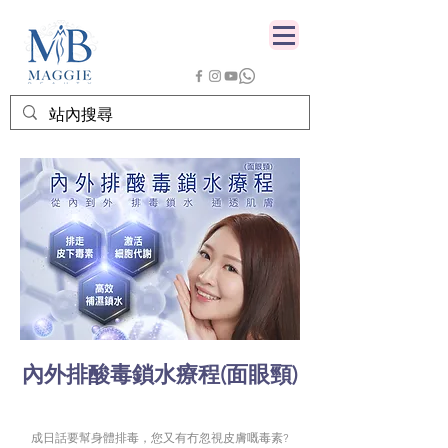
內外排酸毒鎖水療程(面眼頸)
成日話要幫身體排毒，您又有冇忽視皮膚嘅毒素?​