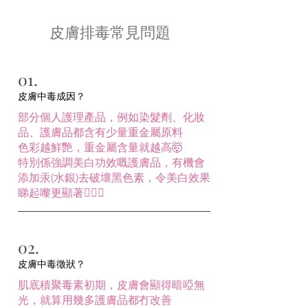
皮膚排毒常見問題
01.
皮膚中毒成因？
部分個人護理產品，例如染髮劑、化妝
品、護膚品都含有少量重金屬原料​
色彩越鮮艷，重金屬含量就越高🤯​
特別係強調美白功效嘅護膚品，有機會
添加汞(水銀)去破壞黑色素，令美白效果
睇起嚟更顯著🧏🏻‍♀️
02.
皮膚中毒徵狀？
肌底積聚毒素初期，皮膚會顯得暗啞無
光，就算用幾多護膚品都冇改善​