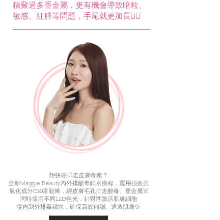
積聚過多重金屬，更有機會導致暗粒、
敏感、紅腫等問題，手尾就更加長😮‍💨
想快啲排走皮膚毒素？​
全新Maggie Beauty內外排酸毒鎖水療程，運用強效抗
氧化成分C60富勒烯，經皮膚毛孔排走酸毒、重金屬☠️​
同時採用不同LED色光，針對性激活肌膚細胞​
從內到外排毒鎖水，確保高效補濕、通透肌膚💦​