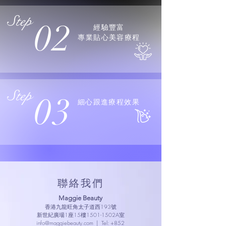
Step
02
經驗豐富
專業貼心美容療程
Step
03
細心跟進療程效果
​聯絡我們
Maggie Beauty
香港九龍旺角太子道西193號
新世紀廣場1座15樓1501-1502A室
info@maggiebeauty.com
| Tel:
+852