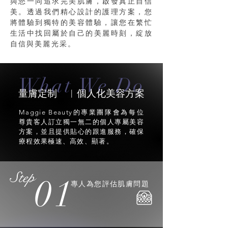
與您一同追求完美肌膚，啟發真正自信
美。透過我們精心設計的護理方案，您
將體驗到獨特的美容體驗，讓您在繁忙
生活中找回屬於自己的美麗時刻，綻放
自信與美麗光采。​
What We Do
量膚定制 ︳個人化美容方案
Maggie Beauty的專業團隊會為每位
尊貴客人訂立獨一無二的個人專屬美容
方案，並且提供貼心的跟進服務，確保
療程效果極速、高效、顯著。
Step
01
專人為您評估肌膚問題